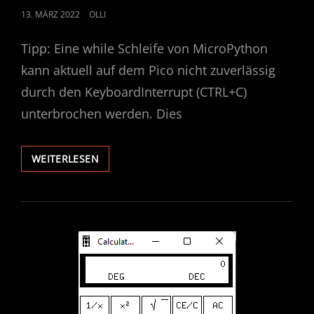
POSTED
13. MÄRZ 2022
OLLI
ON
Tipp: Eine while Schleife von MicroPython
kann aktuell auf dem Pico nicht zuverlässig
durch den KeyboardInterrupt (CTRL+C)
unterbrochen werden. Dies
RASPBERRY
WEITERLESEN
PICO
–
REPL
NICHT
VERFÜGBAR