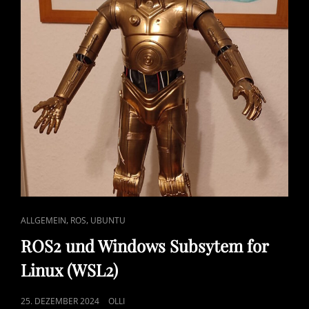
CAT
,
,
ALLGEMEIN
ROS
UBUNTU
LINKS
ROS2 und Windows Subsytem for
Linux (WSL2)
POSTED
25. DEZEMBER 2024
OLLI