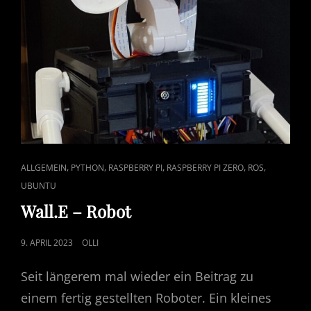
CAT
,
,
,
,
,
ALLGEMEIN
PYTHON
RASPBERRY PI
RASPBERRY PI ZERO
ROS
LINKS
UBUNTU
Wall.E – Robot
POSTED
9. APRIL 2023
OLLI
ON
Seit längerem mal wieder ein Beitrag zu
einem fertig gestellten Roboter. Ein kleines