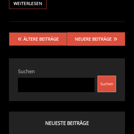
C3PO
WEITERLESEN
MIT
GESTENERKENNUNG
Beitragsnavigation
ÄLTERE BEITRÄGE
NEUERE BEITRÄGE
Suchen
Suchen
NEUESTE BEITRÄGE