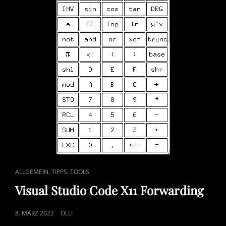
CAT
,
,
ALLGEMEIN
TIPPS
TOOLS
LINKS
Visual Studio Code X11 Forwarding
POSTED
8. MÄRZ 2022
OLLI
ON