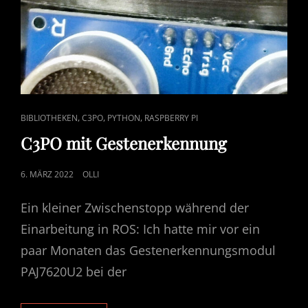
CAT
,
,
,
BIBLIOTHEKEN
C3PO
PYTHON
RASPBERRY PI
LINKS
C3PO mit Gestenerkennung
POSTED
6. MÄRZ 2022
OLLI
ON
Ein kleiner Zwischenstopp während der
Einarbeitung in ROS: Ich hatte mir vor ein
paar Monaten das Gestenerkennungsmodul
PAJ7620U2 bei der