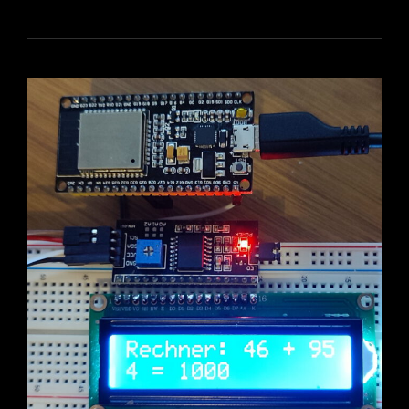
CAM
AN
C3PO