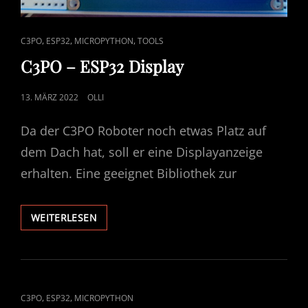
CAT
,
,
,
C3PO
ESP32
MICROPYTHON
TOOLS
LINKS
C3PO – ESP32 Display
POSTED
13. MÄRZ 2022
OLLI
ON
Da der C3PO Roboter noch etwas Platz auf
dem Dach hat, soll er eine Displayanzeige
erhalten. Eine geeignet Bibliothek zur
C3PO
WEITERLESEN
–
ESP32
DISPLAY
CAT
,
,
C3PO
ESP32
MICROPYTHON