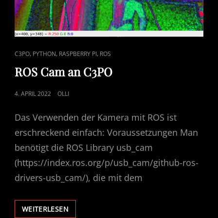
CAT
,
,
,
C3PO
PYTHON
RASPBERRY PI
ROS
LINKS
ROS Cam an C3PO
POSTED
4. APRIL 2022
OLLI
ON
Das Verwenden der Kamera mit ROS ist
erschreckend einfach: Voraussetzungen Man
benötigt die ROS Library usb_cam
(https://index.ros.org/p/usb_cam/github-ros-
drivers-usb_cam/), die mit dem
ROS
WEITERLESEN