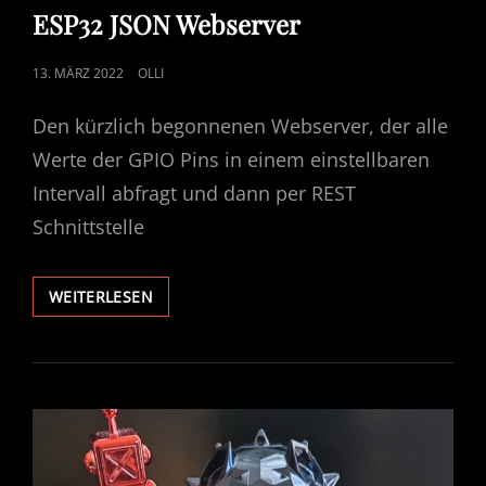
LINKS
ESP32 JSON Webserver
POSTED
13. MÄRZ 2022
OLLI
ON
Den kürzlich begonnenen Webserver, der alle
Werte der GPIO Pins in einem einstellbaren
Intervall abfragt und dann per REST
Schnittstelle
ESP32
WEITERLESEN
JSON
WEBSERVER