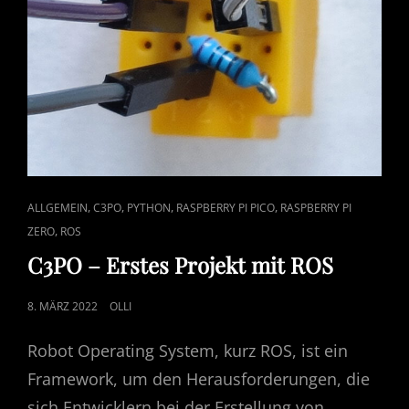
CAT
,
,
,
,
ALLGEMEIN
C3PO
PYTHON
RASPBERRY PI PICO
RASPBERRY PI
LINKS
,
ZERO
ROS
C3PO – Erstes Projekt mit ROS
POSTED
8. MÄRZ 2022
OLLI
ON
Robot Operating System, kurz ROS, ist ein
Framework, um den Herausforderungen, die
sich Entwicklern bei der Erstellung von