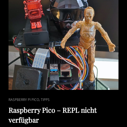
CAT
,
RASPBERRY PI PICO
TIPPS
LINKS
Raspberry Pico – REPL nicht
verfügbar