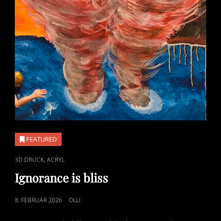
FEATURED
CAT
,
3D DRUCK
ACRYL
LINKS
Ignorance is bliss
POSTED
8. FEBRUAR 2026
OLLI
ON