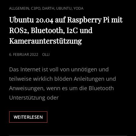
CAT
,
,
,
,
ALLGEMEIN
C3PO
DARTH
UBUNTU
YODA
LINKS
Ubuntu 20.04 auf Raspberry Pi mit
ROS2, Bluetooth, I2C und
Kameraunterstützung
POSTED
6. FEBRUAR 2022
OLLI
ON
Das Internet ist voll von unnötigen und
teilweise wirklich blöden Anleitungen und
Anweisungen, wenn es um die Bluetooth
Unterstützung oder
UBUNTU
WEITERLESEN
20.04
AUF
RASPBERRY