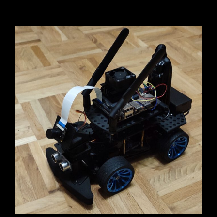
KONSOLE
DEAKTIVIEREN
AUF
DEM
RASPBERRY
PI
UNTER
UBUNTU