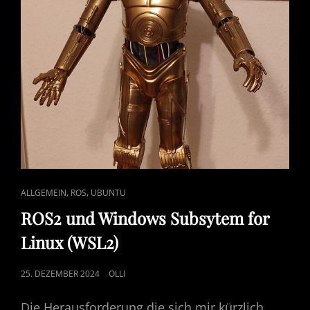
CAT
,
,
ALLGEMEIN
ROS
UBUNTU
LINKS
ROS2 und Windows Subsytem for
Linux (WSL2)
POSTED
25. DEZEMBER 2024
OLLI
ON
Die Herausforderung die sich mir kürzlich