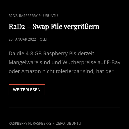
PI
MIT
CAT
,
,
R2D2
RASPBERRY PI
UBUNTU
ROS2,
LINKS
BLUETOOTH,
R2D2 – Swap File vergrößern
I2C
UND
POSTED
25. JANUAR 2022
OLLI
KAMERAUNTERSTÜTZUNG
ON
Da die 4-8 GB Raspberry Pis derzeit
Mangelware sind und Wucherpreise auf E-Bay
oder Amazon nicht tolerierbar sind, hat der
R2D2
WEITERLESEN
–
SWAP
FILE
VERGRÖSSERN
CAT
,
,
RASPBERRY PI
RASPBERRY PI ZERO
UBUNTU