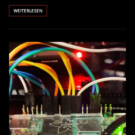
WALL.E
WEITERLESEN
–
ROBOT