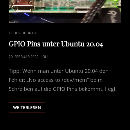
CAT
,
TOOLS
UBUNTU
LINKS
GPIO Pins unter Ubuntu 20.04
POSTED
20. FEBRUAR 2022
OLLI
ON
Tipp: Wenn man unter Ubuntu 20.04 den
Fehler: „No access to /dev/mem“ beim
Schreiben auf die GPIO Pins bekommt, liegt
GPIO
WEITERLESEN
PINS
UNTER
UBUNTU