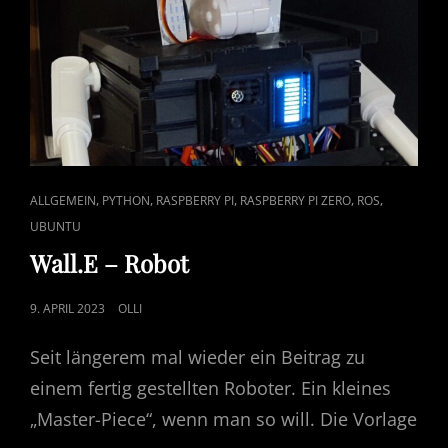
CAT
,
,
,
,
,
ALLGEMEIN
PYTHON
RASPBERRY PI
RASPBERRY PI ZERO
ROS
LINKS
UBUNTU
Wall.E – Robot
POSTED
9. APRIL 2023
OLLI
ON
Seit längerem mal wieder ein Beitrag zu
einem fertig gestellten Roboter. Ein kleines
„Master-Piece“, wenn man so will. Die Vorlage