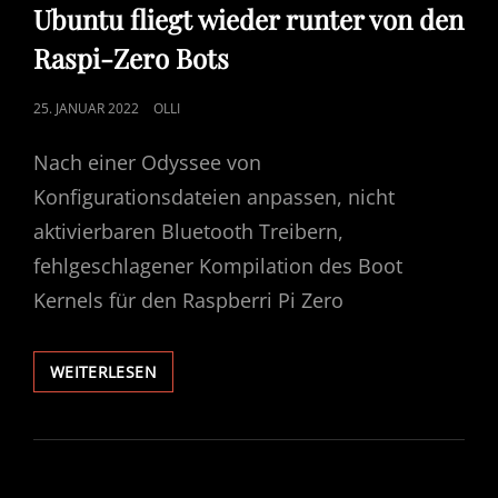
LINKS
Ubuntu fliegt wieder runter von den
Raspi-Zero Bots
POSTED
25. JANUAR 2022
OLLI
ON
Nach einer Odyssee von
Konfigurationsdateien anpassen, nicht
aktivierbaren Bluetooth Treibern,
fehlgeschlagener Kompilation des Boot
Kernels für den Raspberri Pi Zero
UBUNTU
WEITERLESEN
FLIEGT
WIEDER
RUNTER
VON
DEN