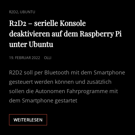
20.04
CAT
,
R2D2
UBUNTU
LINKS
R2D2 – serielle Konsole
deaktivieren auf dem Raspberry Pi
unter Ubuntu
POSTED
19. FEBRUAR 2022
OLLI
ON
R2D2 soll per Bluetooth mit dem Smartphone
gesteuert werden können und zusätzlich
sollen die Autonomen Fahrprogramme mit
dem Smartphone gestartet
R2D2
WEITERLESEN
–
SERIELLE