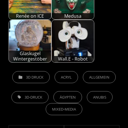
Renée on ICE
Medusa
Glaskugel
Wintergestöber
Wall.E - Robot
CATEGORIES
3D DRUCK
ACRYL
ALLGEMEIN
TAGS,
3D-DRUCK
ÄGYPTEN
ANUBIS
MIXED-MEDIA