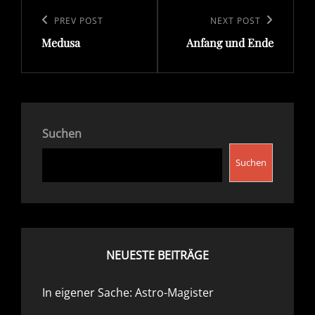
Beitragsnavigation
Previous
PREV POST
Next
NEXT POST
Medusa
Anfang und Ende
Post
Post
Suchen
Suchen
NEUESTE BEITRÄGE
In eigener Sache: Astro-Magister