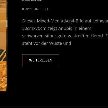
POSTED
8. APRIL 2026
OLLI
ON
Dieses Mixed-Media Acryl-Bild auf Leinwa
50cmx70cm zeigt Anubis in einem
schwarzen silber-gold gestreiften Hemd. E
steht vor der Wüste und
ANUBIS
WEITERLESEN