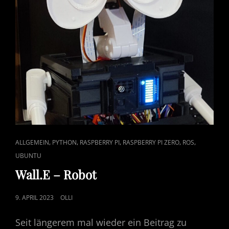
CAT
,
,
,
,
,
ALLGEMEIN
PYTHON
RASPBERRY PI
RASPBERRY PI ZERO
ROS
LINKS
UBUNTU
Wall.E – Robot
POSTED
9. APRIL 2023
OLLI
ON
Seit längerem mal wieder ein Beitrag zu