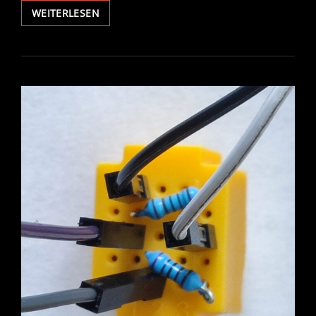
ROS
WEITERLESEN
CAM
AN
C3PO