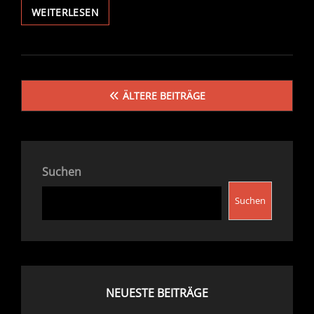
RASPBERRY
WEITERLESEN
PI
PICO
–
HCRS04
Beitragsnavigation
ÄLTERE BEITRÄGE
Suchen
Suchen
NEUESTE BEITRÄGE