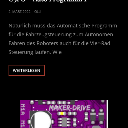
POSTED
2. MÄRZ 2022
OLLI
ON
Natürlich muss das Automatische Programm
für die Fahrzeugsteuerung zum Autonomen
Fahren des Roboters auch für die Vier-Rad
Steuerung laufen. Wie
C3PO
WEITERLESEN
–
AUTO
PROGRAMM
1