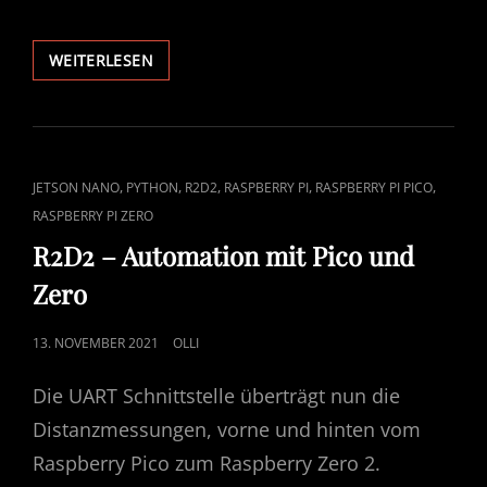
RASPBERRY
WEITERLESEN
PI
–
PROJEKT
YODA
CAT
,
,
,
,
,
JETSON NANO
PYTHON
R2D2
RASPBERRY PI
RASPBERRY PI PICO
LINKS
RASPBERRY PI ZERO
R2D2 – Automation mit Pico und
Zero
POSTED
13. NOVEMBER 2021
OLLI
ON
Die UART Schnittstelle überträgt nun die
Distanzmessungen, vorne und hinten vom
Raspberry Pico zum Raspberry Zero 2.