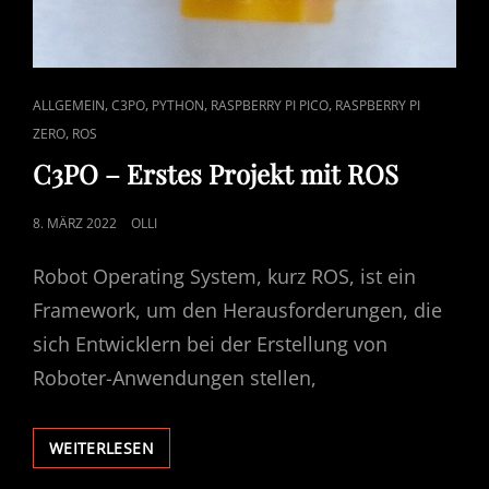
CAT
,
,
,
,
ALLGEMEIN
C3PO
PYTHON
RASPBERRY PI PICO
RASPBERRY PI
LINKS
,
ZERO
ROS
C3PO – Erstes Projekt mit ROS
POSTED
8. MÄRZ 2022
OLLI
ON
Robot Operating System, kurz ROS, ist ein
Framework, um den Herausforderungen, die
sich Entwicklern bei der Erstellung von
Roboter-Anwendungen stellen,
C3PO
WEITERLESEN
–