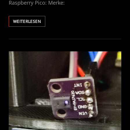
Raspberry Pico: Merke:
R2D2
WEITERLESEN
–
AUTOMATION
MIT
PICO
UND
ZERO