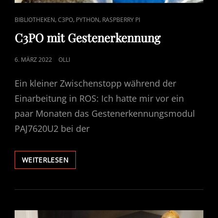
CAT
,
,
,
BIBLIOTHEKEN
C3PO
PYTHON
RASPBERRY PI
LINKS
C3PO mit Gestenerkennung
POSTED
6. MÄRZ 2022
OLLI
ON
Ein kleiner Zwischenstopp während der
Einarbeitung in ROS: Ich hatte mir vor ein
paar Monaten das Gestenerkennungsmodul
PAJ7620U2 bei der
C3PO
WEITERLESEN
MIT
GESTENERKENNUNG