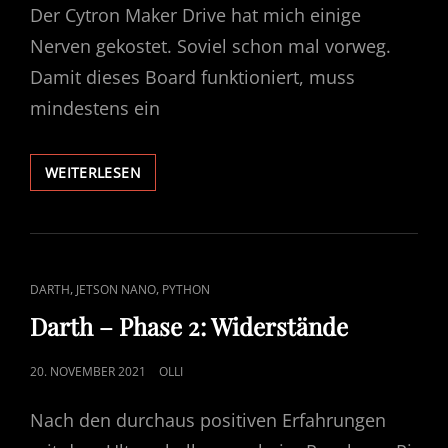
Der Cytron Maker Drive hat mich einige
Nerven gekostet. Soviel schon mal vorweg.
Damit dieses Board funktioniert, muss
mindestens ein
C3PO
WEITERLESEN
–
4WD
MOTORSTEUERUNG
MIT
CYTRON
CAT
,
,
DARTH
JETSON NANO
PYTHON
MAKER
LINKS
DRIVE
Darth – Phase 2: Widerstände
POSTED
20. NOVEMBER 2021
OLLI
ON
Nach den durchaus positiven Erfahrungen