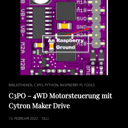
CAT
,
,
,
,
BIBLIOTHEKEN
C3PO
PYTHON
RASPBERRY PI
TOOLS
LINKS
C3PO – 4WD Motorsteuerung mit
Cytron Maker Drive
POSTED
13. FEBRUAR 2022
OLLI
ON