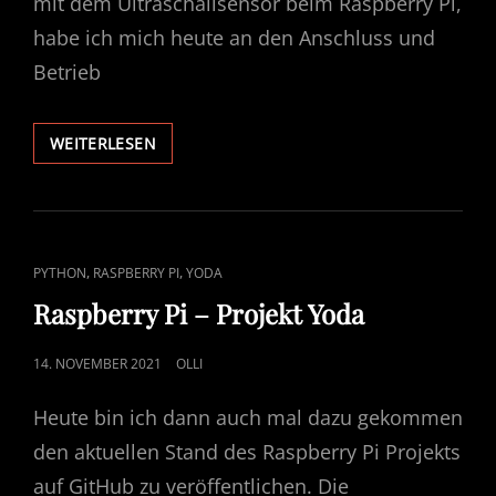
mit dem Ultraschallsensor beim Raspberry Pi,
habe ich mich heute an den Anschluss und
Betrieb
DARTH
WEITERLESEN
–
PHASE
2:
WIDERSTÄNDE
CAT
,
,
PYTHON
RASPBERRY PI
YODA
LINKS
Raspberry Pi – Projekt Yoda
POSTED
14. NOVEMBER 2021
OLLI
ON
Heute bin ich dann auch mal dazu gekommen
den aktuellen Stand des Raspberry Pi Projekts
auf GitHub zu veröffentlichen. Die