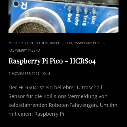
CAT
,
,
,
,
MICROPYTHON
PYTHON
RASPBERRY PI
RASPBERRY PI PICO
LINKS
RASPBERRY PI ZERO
Raspberry Pi Pico – HCRS04
POSTED
7. NOVEMBER 2021
OLLI
ON
Der HCRS04 ist ein beliebter Ultraschall
Sensor für die Kollisions Vermeidung von
selbstfahrenden Roboter-Fahrzeugen. Um ihn
mit einem Raspberry Pi