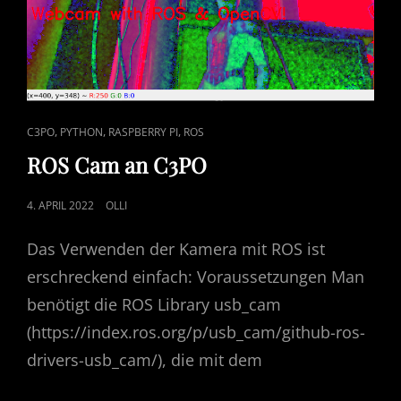
CAT
,
,
,
C3PO
PYTHON
RASPBERRY PI
ROS
LINKS
ROS Cam an C3PO
POSTED
4. APRIL 2022
OLLI
ON
Das Verwenden der Kamera mit ROS ist
erschreckend einfach: Voraussetzungen Man
benötigt die ROS Library usb_cam
(https://index.ros.org/p/usb_cam/github-ros-
drivers-usb_cam/), die mit dem