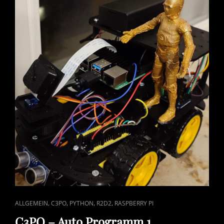
CAT
,
,
,
,
ALLGEMEIN
C3PO
PYTHON
R2D2
RASPBERRY PI
LINKS
C3PO – Auto Programm 1