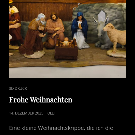
CAT
3D DRUCK
LINKS
Frohe Weihnachten
POSTED
14. DEZEMBER 2025
OLLI
ON
Eine kleine Weihnachtskrippe, die ich die