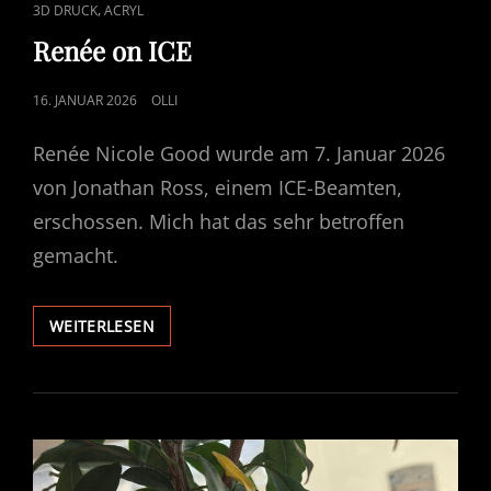
CAT
,
3D DRUCK
ACRYL
LINKS
Renée on ICE
POSTED
16. JANUAR 2026
OLLI
ON
Renée Nicole Good wurde am 7. Januar 2026
von Jonathan Ross, einem ICE-Beamten,
erschossen. Mich hat das sehr betroffen
gemacht.
RENÉE
WEITERLESEN
ON
ICE