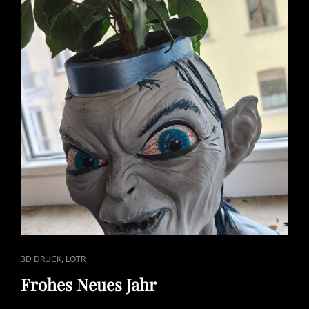
CAT
,
3D DRUCK
LOTR
LINKS
Frohes Neues Jahr