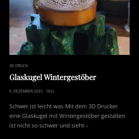
CAT
3D DRUCK
LINKS
Glaskugel Wintergestöber
POSTED
6. DEZEMBER 2025
OLLI
ON
Schwer ist leicht was Mit dem 3D Drucker
eine Glaskugel mit Wintergestöber gestalten
ist nicht so schwer und sieht –