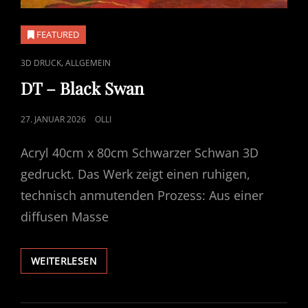
FEATURED
CAT
,
3D DRUCK
ALLGEMEIN
LINKS
DT – Black Swan
POSTED
27. JANUAR 2026
OLLI
ON
Acryl 40cm x 80cm Schwarzer Schwan 3D
gedruckt. Das Werk zeigt einen ruhigen,
technisch anmutenden Prozess: Aus einer
diffusen Masse
DT
WEITERLESEN
–
BLACK
SWAN