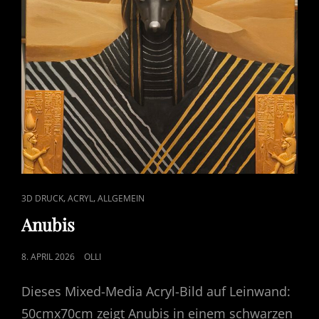
CAT
,
,
3D DRUCK
ACRYL
ALLGEMEIN
LINKS
Anubis
POSTED
8. APRIL 2026
OLLI
ON
Dieses Mixed-Media Acryl-Bild auf Leinwand:
50cmx70cm zeigt Anubis in einem schwarzen