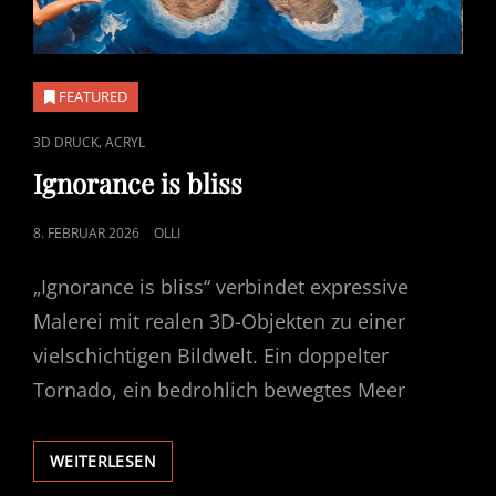
FEATURED
CAT
,
3D DRUCK
ACRYL
LINKS
Ignorance is bliss
POSTED
8. FEBRUAR 2026
OLLI
ON
„Ignorance is bliss“ verbindet expressive
Malerei mit realen 3D-Objekten zu einer
vielschichtigen Bildwelt. Ein doppelter
Tornado, ein bedrohlich bewegtes Meer
IGNORANCE
WEITERLESEN
IS