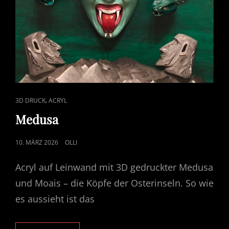
CAT
,
3D DRUCK
ACRYL
LINKS
Medusa
POSTED
10. MÄRZ 2026
OLLI
ON
Acryl auf Leinwand mit 3D gedruckter Medusa
und Moais – die Köpfe der Osterinseln. So wie
es aussieht ist das