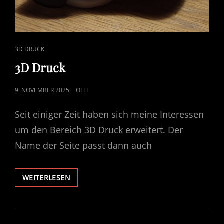
CAT
3D DRUCK
LINKS
3D Druck
POSTED
9. NOVEMBER 2025
OLLI
ON
Seit einiger Zeit haben sich meine Interessen
um den Bereich 3D Druck erweitert. Der
Name der Seite passt dann auch
3D
WEITERLESEN
DRUCK