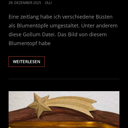
POSTED
28. DEZEMBER 2025
OLLI
ON
Eine zeitlang habe ich verschiedene Büsten
als Blumentöpfe umgestaltet. Unter anderem
diese Gollum Datei. Das Bild von diesem
Blumentopf habe
FROHES
WEITERLESEN
NEUES
JAHR